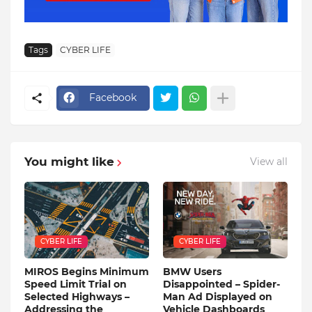
Tags
CYBER LIFE
Facebook
You might like
View all
CYBER LIFE
CYBER LIFE
MIROS Begins Minimum
BMW Users
Speed ​​Limit Trial on
Disappointed – Spider-
Selected Highways –
Man Ad Displayed on
Addressing the
Vehicle Dashboards