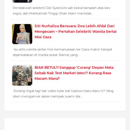
Pendakwah selebriti Da’i Syed kini sah kekal bersalah atas kes
rogol, dan Mahkamah Tinggi Shah Alam menolak…
Siti Nurhaliza Bersuara: Doa Lebih Afdal Dari
Mengecam – Pertahan Selebriti Wanita Sertai
Misi Gaza
Isu artis wanita sertai misi kemanusiaan ke Gaza makin hangat
diperkatakan di media sosial. Ramai yang…
BIAR BETUL?! Sanggup 'Curang' Depan Mata
Sebab Nak Test Market Isteri? Korang Rasa
Macam Mana?
Korang ingat lagi tak video tular kat Uptown baru-baru ni? Yang
isteri mengamuk sakan nampak suami dia…