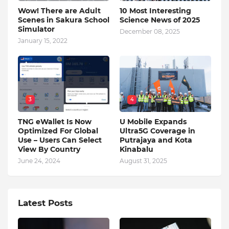
Wow! There are Adult
10 Most Interesting
Scenes in Sakura School
Science News of 2025
Simulator
December 08, 2025
January 15, 2022
3
4
TNG eWallet Is Now
U Mobile Expands
Optimized For Global
Ultra5G Coverage in
Use – Users Can Select
Putrajaya and Kota
View By Country
Kinabalu
June 24, 2024
August 31, 2025
Latest Posts