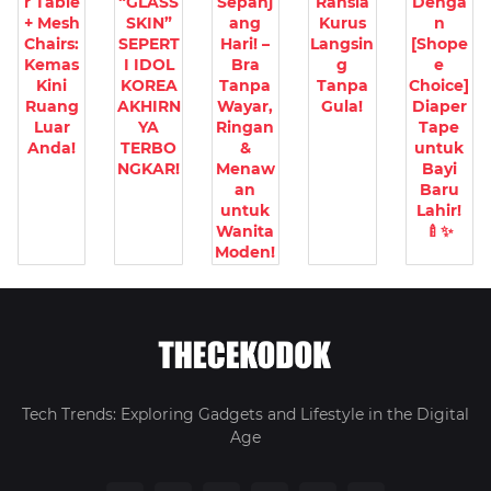
r Table
“GLASS
Sepanj
Rahsia
Denga
+ Mesh
SKIN”
ang
Kurus
n
Chairs:
SEPERT
Hari! –
Langsin
[Shope
Kemas
I IDOL
Bra
g
e
Kini
KOREA
Tanpa
Tanpa
Choice]
Ruang
AKHIRN
Wayar,
Gula!
Diaper
Luar
YA
Ringan
Tape
Anda!
TERBO
&
untuk
NGKAR!
Menaw
Bayi
an
Baru
untuk
Lahir!
Wanita
🍼✨
Moden!
Tech Trends: Exploring Gadgets and Lifestyle in the Digital
Age