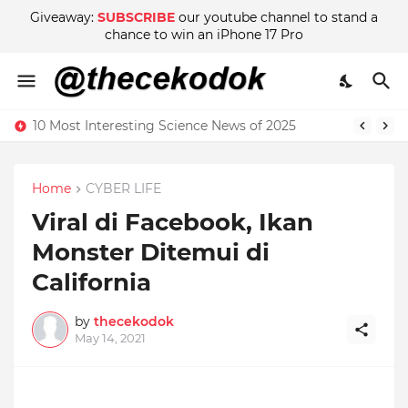
Giveaway:
SUBSCRIBE
our youtube channel to stand a
chance to win an iPhone 17 Pro
10 Most Interesting Science News of 2025
Home
CYBER LIFE
Viral di Facebook, Ikan
Monster Ditemui di
California
by
thecekodok
May 14, 2021