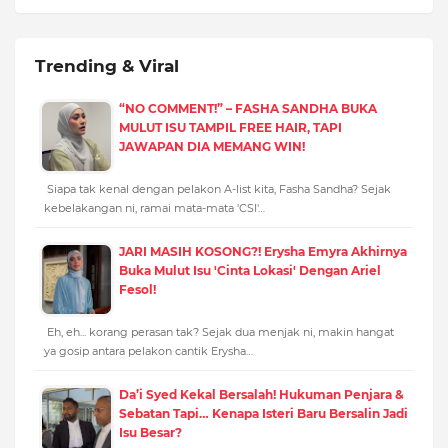
Trending & Viral
“NO COMMENT!” – FASHA SANDHA BUKA
MULUT ISU TAMPIL FREE HAIR, TAPI
JAWAPAN DIA MEMANG WIN!
Siapa tak kenal dengan pelakon A-list kita, Fasha Sandha? Sejak
kebelakangan ni, ramai mata-mata 'CSI'…
JARI MASIH KOSONG?! Erysha Emyra Akhirnya
Buka Mulut Isu 'Cinta Lokasi' Dengan Ariel
Fesol!
Eh, eh... korang perasan tak? Sejak dua menjak ni, makin hangat
ya gosip antara pelakon cantik Erysha…
Da’i Syed Kekal Bersalah! Hukuman Penjara &
Sebatan Tapi… Kenapa Isteri Baru Bersalin Jadi
Isu Besar?