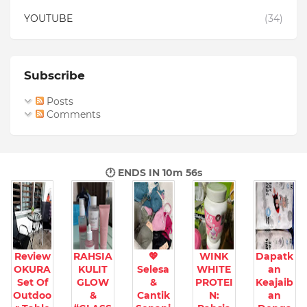
YOUTUBE
(34)
Subscribe
Posts
Comments
🕐 ENDS IN
10m 55s
Review
RAHSIA
💖
WINK
Dapatk
OKURA
KULIT
Selesa
WHITE
an
Set Of
GLOW
&
PROTEI
Keajaib
Outdoo
&
Cantik
N:
an