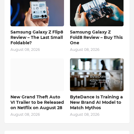
Samsung Galaxy Z Flip8
Samsung Galaxy Z
Review – The Last Small
Fold8 Review – Buy This
Foldable?
One
August 08, 2026
August 08, 2026
New Grand Theft Auto
ByteDance Is Training a
VI Trailer to be Released
New Brand AI Model to
on Netflix on August 28
Match Mythos
August 08, 2026
August 08, 2026