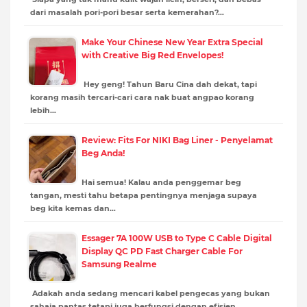
dari masalah pori-pori besar serta kemerahan?…
Make Your Chinese New Year Extra Special
with Creative Big Red Envelopes!
Hey geng! Tahun Baru Cina dah dekat, tapi
korang masih tercari-cari cara nak buat angpao korang
lebih…
Review: Fits For NIKI Bag Liner - Penyelamat
Beg Anda!
Hai semua! Kalau anda penggemar beg
tangan, mesti tahu betapa pentingnya menjaga supaya
beg kita kemas dan…
Essager 7A 100W USB to Type C Cable Digital
Display QC PD Fast Charger Cable For
Samsung Realme
Adakah anda sedang mencari kabel pengecas yang bukan
sahaja pantas tetapi juga berfungsi dengan efisien…