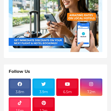
Follow Us
3.8m
3.9m
6.5m
7.2m
1.5m
1.2m